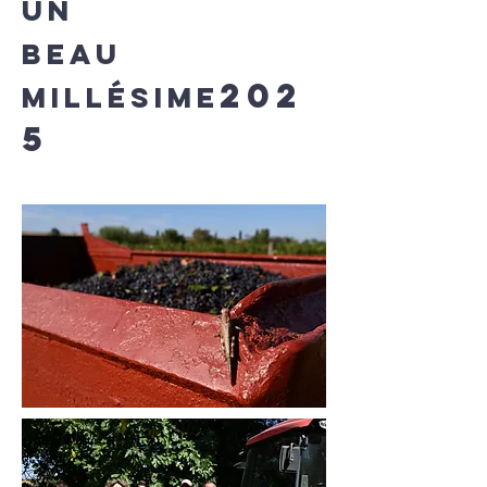
Un
Beau
202
millésime
5