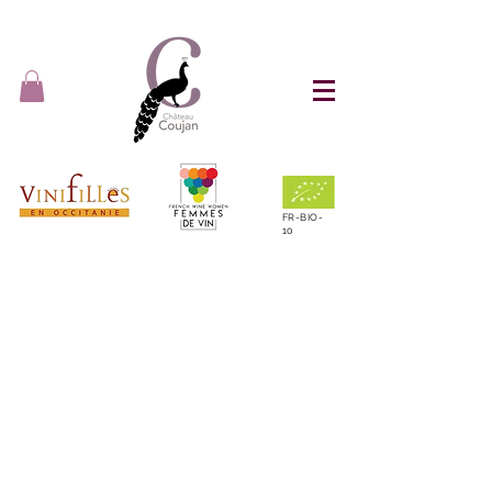
FR-BIO-
10