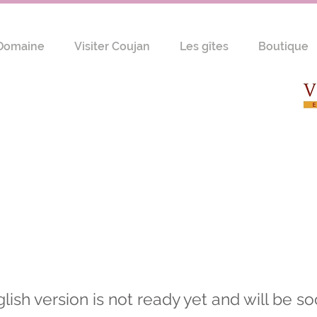
Domaine
Visiter Coujan
Les gîtes
Boutique
glish version is not ready yet and will be so