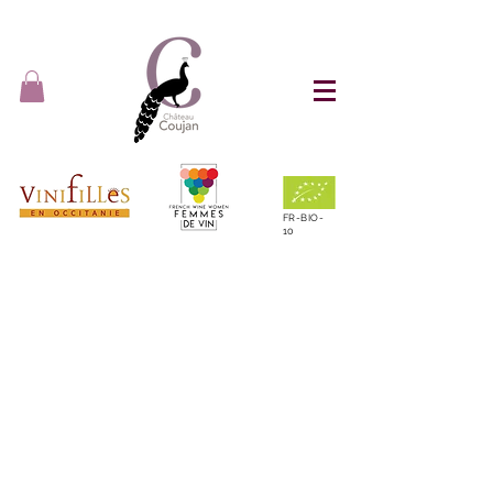
FR-BIO-
10